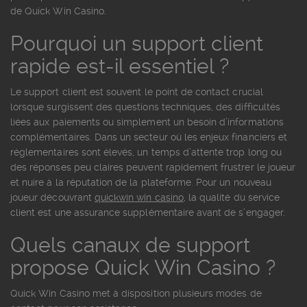
de Quick Win Casino.
Pourquoi un support client
rapide est-il essentiel ?
Le support client est souvent le point de contact crucial
lorsque surgissent des questions techniques, des difficultés
liées aux paiements ou simplement un besoin d’informations
complémentaires. Dans un secteur où les enjeux financiers et
réglementaires sont élevés, un temps d’attente trop long ou
des réponses peu claires peuvent rapidement frustrer le joueur
et nuire à la réputation de la plateforme. Pour un nouveau
joueur découvrant
quickwin win casino
, la qualité du service
client est une assurance supplémentaire avant de s’engager.
Quels canaux de support
propose Quick Win Casino ?
Quick Win Casino met à disposition plusieurs modes de