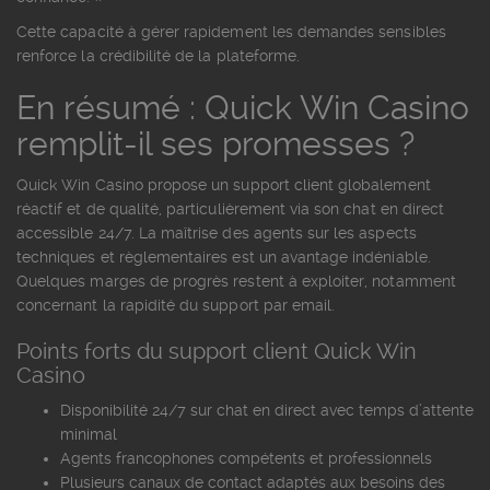
Cette capacité à gérer rapidement les demandes sensibles
renforce la crédibilité de la plateforme.
En résumé : Quick Win Casino
remplit-il ses promesses ?
Quick Win Casino propose un support client globalement
réactif et de qualité, particulièrement via son chat en direct
accessible 24/7. La maîtrise des agents sur les aspects
techniques et règlementaires est un avantage indéniable.
Quelques marges de progrès restent à exploiter, notamment
concernant la rapidité du support par email.
Points forts du support client Quick Win
Casino
Disponibilité 24/7 sur chat en direct avec temps d’attente
minimal
Agents francophones compétents et professionnels
Plusieurs canaux de contact adaptés aux besoins des