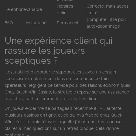
Horaires
Correcte, mais accès
Téléphone
Variable
définis
limité
Complète, utile pour
FAQ
Instantané
Permanent
auto-dépannage
Une expérience client qui
rassure les joueurs
sceptiques ?
Il est naturel d’aborder le support client avec un certain
scepticisme, notamment dans un secteur où certains
opérateurs négligent ce service pour des raisons économiques.
Chez Quick Win Casino, la stratégie repose sur une assistance
proactive, particulièrement via le chat en direct.
Un joueur expérimenté partageait récemment : « J’ai testé
plusieurs casinos en ligne, et ce qui m’a frappé chez Quick
Win, c’est la rapidité avec laquelle j’ai obtenu des réponses
claires à mes questions sur un retrait bloqué. Cela donne
confiance. »