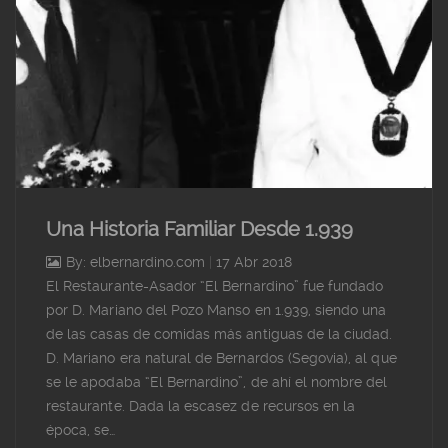
Una Historia Familiar Desde 1.939
By: elbernardino.com
|
17 Abr 2018
El Restaurante-Asador “El Bernardino” fue fundado
por D. Mariano del Pozo Manso en 1.939, siendo una
de las casas de comidas más antiguas de la ciudad.
D. Mariano era natural de Bernardos (Segovia), al que
se le apodaba “El Bernardino”, de ahí el nombre del
restaurante. Dada la escasez de recursos en la
época, se…