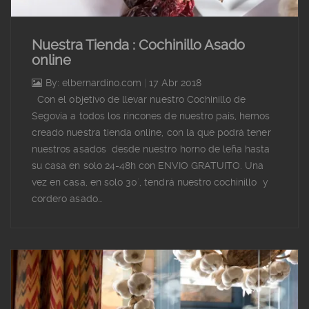
Nuestra Tienda : Cochinillo Asado
online
By: elbernardino.com
|
17 Abr 2018
Con el objetivo de llevar nuestro Cochinillo de
Segovia a todos los rincones de nuestro país, hemos
creado nuestra tienda online, con la que podrá tener
nuestros asados desde nuestro horno de leña hasta
su casa en solo 24-48h con ENVIO GRATUITO. Una
vez en casa, en solo 30´, tendrá nuestro cochinillo y
cordero asado…