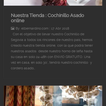
Nuestra Tienda : Cochinillo Asado
online
By: elbernardino.com
|
17 Abr 2018
Con el objetivo de llevar nuestro Cochinillo de
Segovia a todos los rincones de nuestro país, hemos
creado nuestra tienda online, con la que podrá tener
nuestros asados desde nuestro horno de leña hasta
su casa en solo 24-48h con ENVIO GRATUITO. Una
vez en casa, en solo 30´, tendrá nuestro cochinillo y
cordero asado…