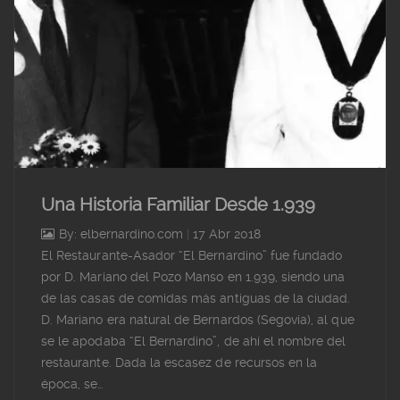
Una Historia Familiar Desde 1.939
By: elbernardino.com
|
17 Abr 2018
El Restaurante-Asador “El Bernardino” fue fundado
por D. Mariano del Pozo Manso en 1.939, siendo una
de las casas de comidas más antiguas de la ciudad.
D. Mariano era natural de Bernardos (Segovia), al que
se le apodaba “El Bernardino”, de ahí el nombre del
restaurante. Dada la escasez de recursos en la
época, se…