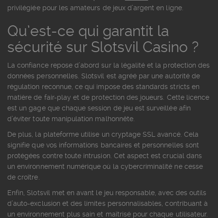
privilégiée pour les amateurs de jeux d’argent en ligne.
Qu’est-ce qui garantit la
sécurité sur Slotsvil Casino ?
La confiance repose d’abord sur la légalité et la protection des
données personnelles. Slotsvil est agréé par une autorité de
régulation reconnue, ce qui impose des standards stricts en
matière de fair-play et de protection des joueurs. Cette licence
est un gage que chaque session de jeu est surveillée afin
d’éviter toute manipulation malhonnête.
De plus, la plateforme utilise un cryptage SSL avancé. Cela
signifie que vos informations bancaires et personnelles sont
protégées contre toute intrusion. Cet aspect est crucial dans
un environnement numérique où la cybercriminalité ne cesse
de croître.
Enfin, Slotsvil met en avant le jeu responsable, avec des outils
d’auto-exclusion et des limites personnalisables, contribuant à
un environnement plus sain et maîtrisé pour chaque utilisateur.