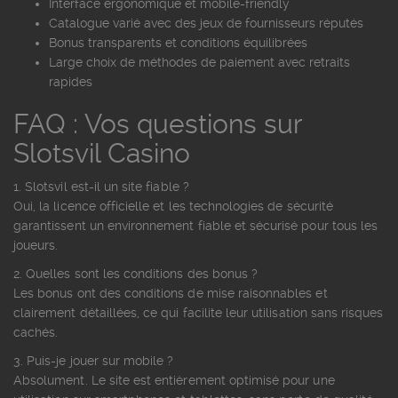
Interface ergonomique et mobile-friendly
Catalogue varié avec des jeux de fournisseurs réputés
Bonus transparents et conditions équilibrées
Large choix de méthodes de paiement avec retraits
rapides
FAQ : Vos questions sur
Slotsvil Casino
1. Slotsvil est-il un site fiable ?
Oui, la licence officielle et les technologies de sécurité
garantissent un environnement fiable et sécurisé pour tous les
joueurs.
2. Quelles sont les conditions des bonus ?
Les bonus ont des conditions de mise raisonnables et
clairement détaillées, ce qui facilite leur utilisation sans risques
cachés.
3. Puis-je jouer sur mobile ?
Absolument. Le site est entièrement optimisé pour une