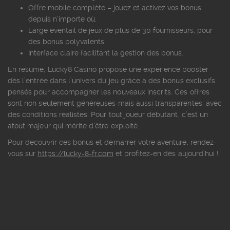
Offre mobile complète – jouez et activez vos bonus
depuis n’importe où.
Large éventail de jeux de plus de 30 fournisseurs, pour
des bonus polyvalents.
Interface claire facilitant la gestion des bonus.
En résumé, Lucky8 Casino propose une expérience booster
dès l’entrée dans l’univers du jeu grâce à des bonus exclusifs
pensés pour accompagner les nouveaux inscrits. Ces offres
sont non seulement généreuses mais aussi transparentes, avec
des conditions réalistes. Pour tout joueur débutant, c’est un
atout majeur qui mérite d’être exploité.
Pour découvrir ces bonus et démarrer votre aventure, rendez-
vous sur
https://lucky-8-fr.com
et profitez-en dès aujourd’hui !