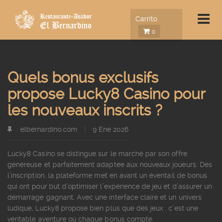
Carrito
0
Quels bonus exclusifs
propose Lucky8 Casino pour
les nouveaux inscrits ?
: elbernardino.com
|
9 Ene 2026
Lucky8 Casino se distingue sur le marché par son offre
généreuse et parfaitement adaptée aux nouveaux joueurs. Dès
l’inscription, la plateforme met en avant un éventail de bonus
qui ont pour but d’optimiser l’expérience de jeu et d’assurer un
démarrage gagnant. Avec une interface claire et un univers
ludique, Lucky8 propose bien plus que des jeux : c’est une
véritable aventure où chaque bonus compte.