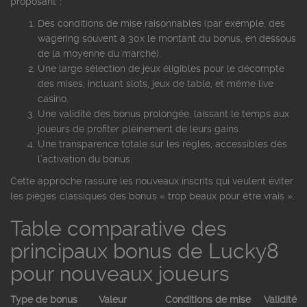
proposant :
Des conditions de mise raisonnables (par exemple, des
wagering souvent à 30x le montant du bonus, en dessous
de la moyenne du marché).
Une large sélection de jeux éligibles pour le décompte
des mises, incluant slots, jeux de table, et même live
casino.
Une validité des bonus prolongée, laissant le temps aux
joueurs de profiter pleinement de leurs gains.
Une transparence totale sur les règles, accessibles dès
l’activation du bonus.
Cette approche rassure les nouveaux inscrits qui veulent éviter
les pièges classiques des bonus « trop beaux pour être vrais ».
Table comparative des
principaux bonus de Lucky8
pour nouveaux joueurs
Type de bonus
Valeur
Conditions de mise
Validité