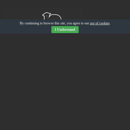
By continuing to browse this site, you agree to our
use of cookies
.
I Understand
Tienda Online
Judiones de La Granja.
15.00
€
iva inc.
¼ Cochinillo Asado