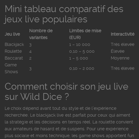
Mini tableau comparatif des
jeux live populaires
Nombre de
Limites de mise
Jeu live
Interactivité
variantes
(EUR)
Blackjack
3
1 – 10 000
Très élevée
Roulette
4
0,10 – 5 000
Élevée
Baccarat
2
1 – 5 000
Moyenne
Game
3
0,10 – 2 000
Très élevée
Shows
Comment choisir son jeu live
sur Wild Dice ?
Le choix dépend avant tout du style et de l’expérience
recherchée. Le blackjack live est parfait pour ceux qui aiment
la stratégie et les décisions en temps réel. La roulette convient
aux amateurs de hasard et de suspens. Pour une expérience
plus sociale et moins technique, les game shows apportent fun